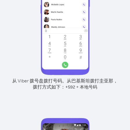
从 Viber 拨号盘拨打号码。
从巴基斯坦拨打圭亚那，
拨打方式如下：
+
+
592
本地号码