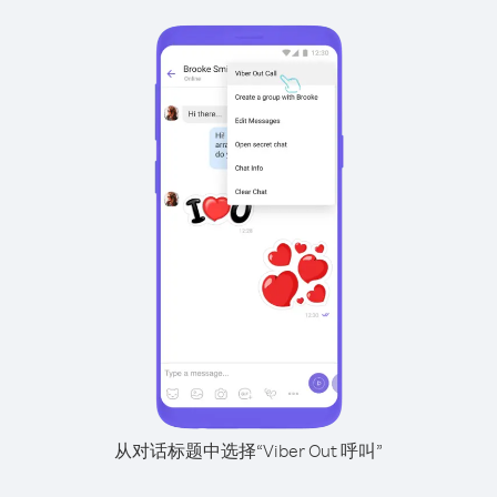
从对话标题中选择“Viber Out 呼叫”