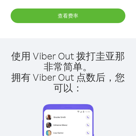
查看费率
使用 Viber Out 拨打圭亚那
非常简单。
拥有 Viber Out 点数后，您
可以：