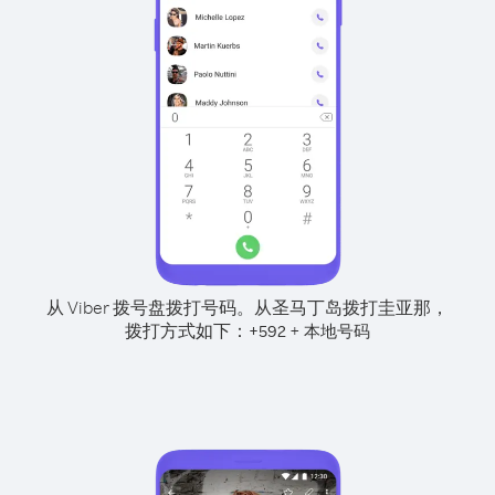
从 Viber 拨号盘拨打号码。
从圣马丁岛拨打圭亚那，
拨打方式如下：
+
+
592
本地号码