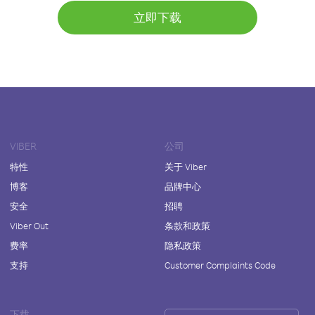
立即下载
VIBER
公司
特性
关于 Viber
博客
品牌中心
安全
招聘
Viber Out
条款和政策
费率
隐私政策
支持
Customer Complaints Code
下载