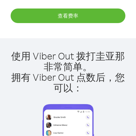
查看费率
使用 Viber Out 拨打圭亚那
非常简单。
拥有 Viber Out 点数后，您
可以：