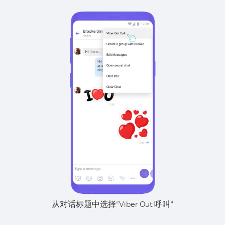
从对话标题中选择“Viber Out 呼叫”