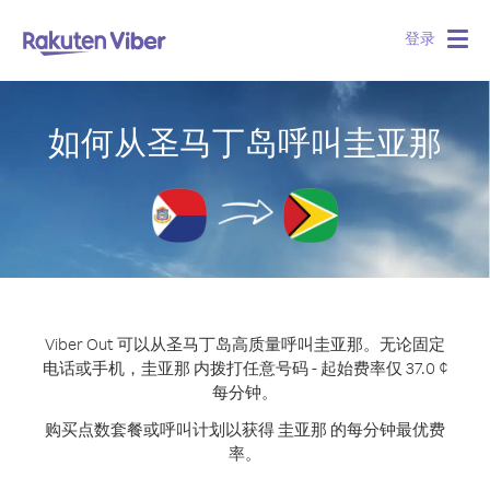
登录
Togg
navig
如何从圣马丁岛呼叫圭亚那
Viber Out 可以从圣马丁岛高质量呼叫圭亚那。
无论固定
电话或手机，圭亚那 内拨打任意号码 - 起始费率仅 37.0 ¢
每分钟。
购买点数套餐或呼叫计划以获得 圭亚那 的每分钟最优费
率。