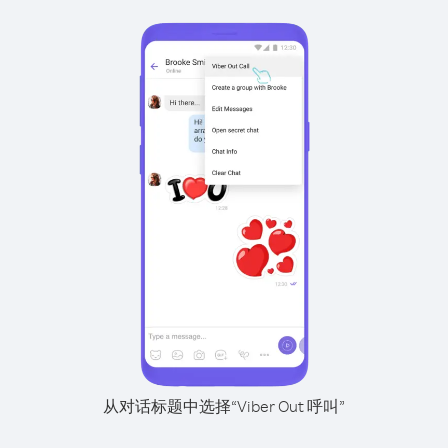
从对话标题中选择“Viber Out 呼叫”