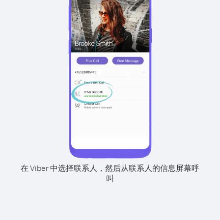
在 Viber 中选择联系人，然后从联系人的信息屏幕呼
叫