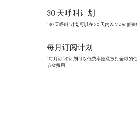
30 天呼叫计划
“30 天呼叫”计划可以在 30 天内以 Vibe
每月订阅计划
“每月订阅”计划可以低费率随意拨打全球的
节省费用