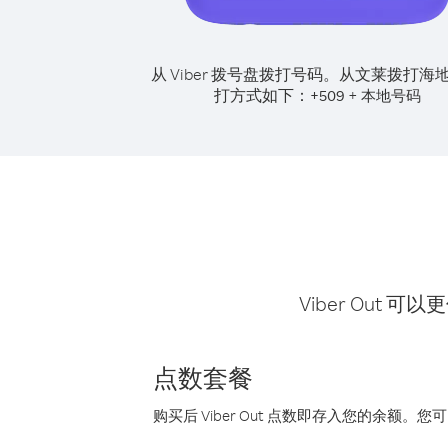
从 Viber 拨号盘拨打号码。
从文莱拨打海
打方式如下：
+
+
509
本地号码
Viber Ou
点数套餐
购买后 Viber Out 点数即存入您的余额。