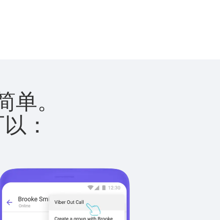
常简单。
您可以：