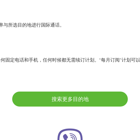
r 低费率与所选目的地进行国际通话。
任何固定电话和手机，任何时候都无需续订计划。“每月订阅”计划可
搜索更多目的地