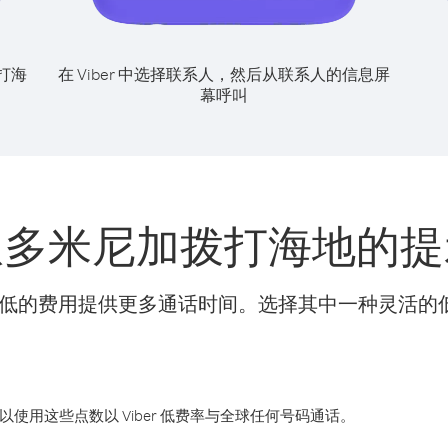
打海
在 Viber 中选择联系人，然后从联系人的信息屏
幕呼叫
从多米尼加拨打海地的提
t 可以更低的费用提供更多通话时间。选择其中一种灵活
您可以使用这些点数以 Viber 低费率与全球任何号码通话。