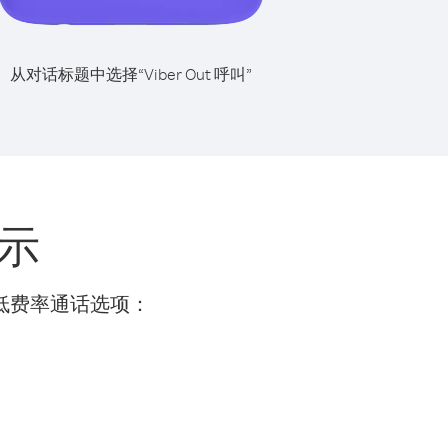
从对话标题中选择“Viber Out 呼叫”
示
的低费率通话选项：