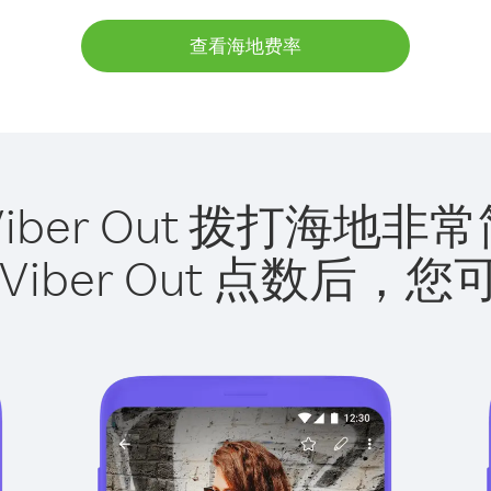
查看海地费率
Viber Out 拨打海地非
Viber Out 点数后，