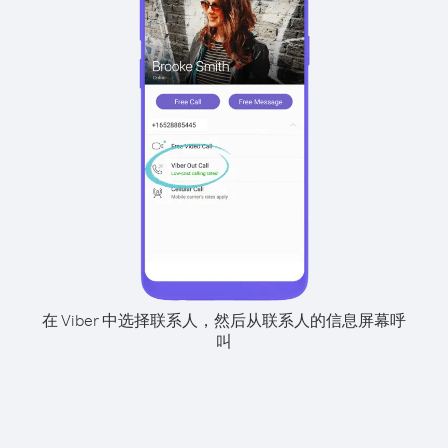
在 Viber 中选择联系人，然后从联系人的信息屏幕呼
叫