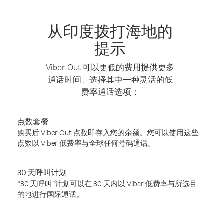
从印度拨打海地的
提示
Viber Out 可以更低的费用提供更多
通话时间。选择其中一种灵活的低
费率通话选项：
点数套餐
购买后 Viber Out 点数即存入您的余额。您可以使用这些
点数以 Viber 低费率与全球任何号码通话。
30 天呼叫计划
“30 天呼叫”计划可以在 30 天内以 Viber 低费率与所选目
的地进行国际通话。