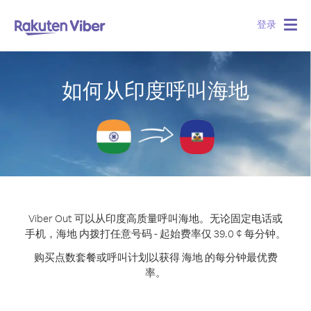
登录
Togg
navig
如何从印度呼叫海地
Viber Out 可以从印度高质量呼叫海地。
无论固定电话或
手机，海地 内拨打任意号码 - 起始费率仅 39.0 ¢ 每分钟。
购买点数套餐或呼叫计划以获得 海地 的每分钟最优费
率。