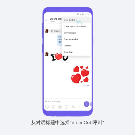
从对话标题中选择“Viber Out 呼叫”