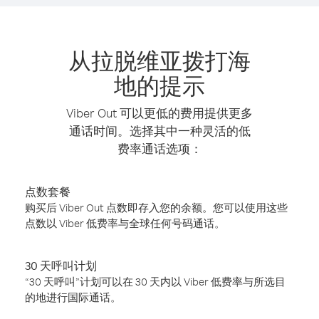
从拉脱维亚拨打海
地的提示
Viber Out 可以更低的费用提供更多
通话时间。选择其中一种灵活的低
费率通话选项：
点数套餐
购买后 Viber Out 点数即存入您的余额。您可以使用这些
点数以 Viber 低费率与全球任何号码通话。
30 天呼叫计划
“30 天呼叫”计划可以在 30 天内以 Viber 低费率与所选目
的地进行国际通话。