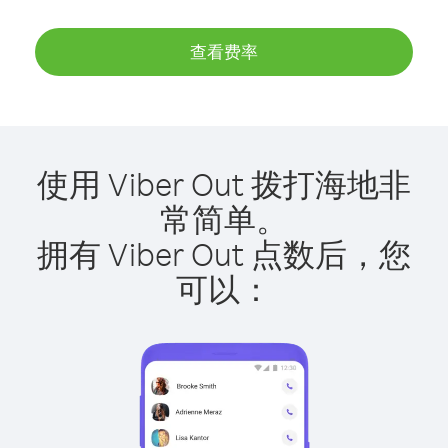
查看费率
使用 Viber Out 拨打海地非
常简单。
拥有 Viber Out 点数后，您
可以：