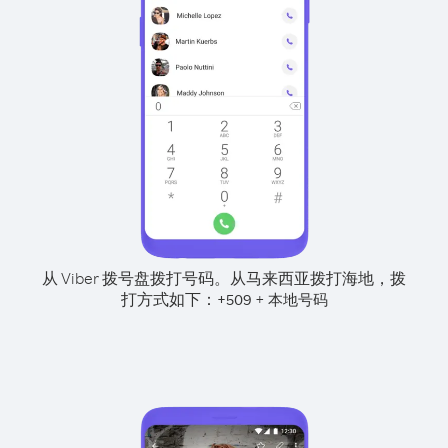
从 Viber 拨号盘拨打号码。
从马来西亚拨打海地，拨
打方式如下：
+
+
509
本地号码