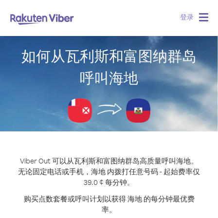
登录
Togg
navig
如何从瓦利斯和富图纳群岛
呼叫海地
Viber Out 可以从瓦利斯和富图纳群岛高质量呼叫海地。
无论固定电话或手机，海地 内拨打任意号码 - 起始费率仅
39.0 ¢ 每分钟。
购买点数套餐或呼叫计划以获得 海地 的每分钟最优费
率。