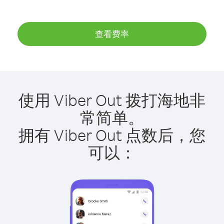
查看费率
使用 Viber Out 拨打海地非
常简单。
拥有 Viber Out 点数后，您
可以：