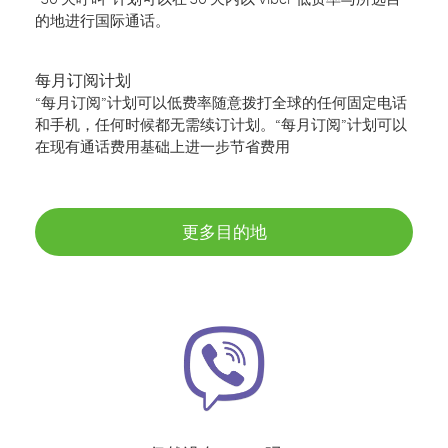
的地进行国际通话。
每月订阅计划
“每月订阅”计划可以低费率随意拨打全球的任何固定电话
和手机，任何时候都无需续订计划。“每月订阅”计划可以
在现有通话费用基础上进一步节省费用
更多目的地