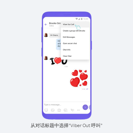
从对话标题中选择“Viber Out 呼叫”