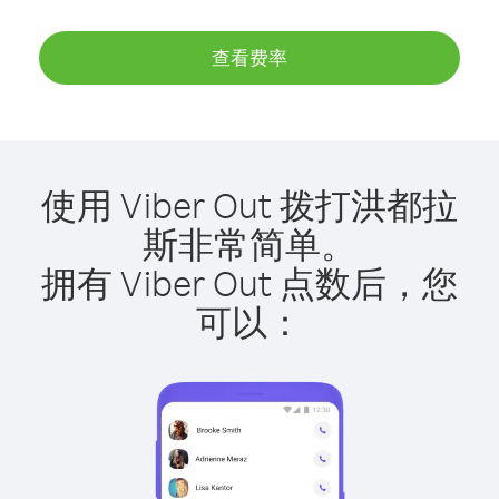
查看费率
使用 Viber Out 拨打洪都拉
斯非常简单。
拥有 Viber Out 点数后，您
可以：