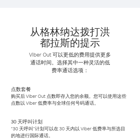
从格林纳达拨打洪
都拉斯的提示
Viber Out 可以更低的费用提供更多
通话时间。选择其中一种灵活的低
费率通话选项：
点数套餐
购买后 Viber Out 点数即存入您的余额。您可以使用这些
点数以 Viber 低费率与全球任何号码通话。
30 天呼叫计划
“30 天呼叫”计划可以在 30 天内以 Viber 低费率与所选目
的地进行国际通话。