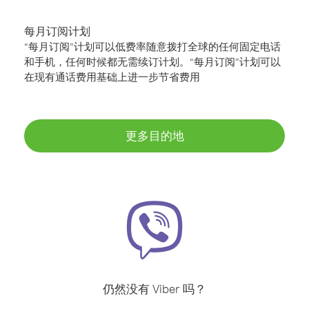
每月订阅计划
“每月订阅”计划可以低费率随意拨打全球的任何固定电话
和手机，任何时候都无需续订计划。“每月订阅”计划可以
在现有通话费用基础上进一步节省费用
更多目的地
仍然没有 Viber 吗？