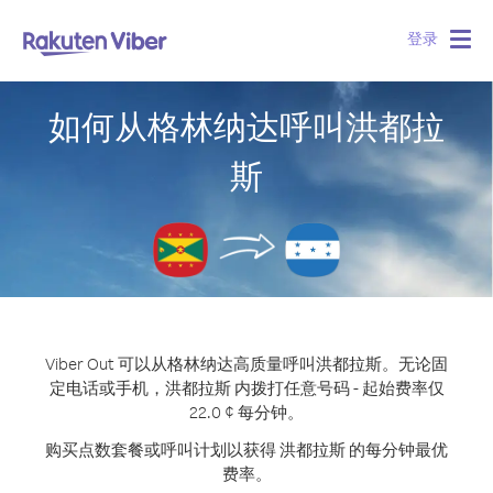
登录
Togg
navig
如何从格林纳达呼叫洪都拉
斯
Viber Out 可以从格林纳达高质量呼叫洪都拉斯。
无论固
定电话或手机，洪都拉斯 内拨打任意号码 - 起始费率仅
22.0 ¢ 每分钟。
购买点数套餐或呼叫计划以获得 洪都拉斯 的每分钟最优
费率。