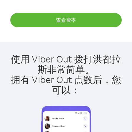
查看费率
使用 Viber Out 拨打洪都拉
斯非常简单。
拥有 Viber Out 点数后，您
可以：