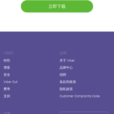
立即下载
VIBER
公司
特性
关于 Viber
博客
品牌中心
安全
招聘
Viber Out
条款和政策
费率
隐私政策
支持
Customer Complaints Code
下载