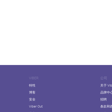
VIBER
公司
特性
关于 Vib
博客
品牌中
安全
招聘
Viber Out
条款和