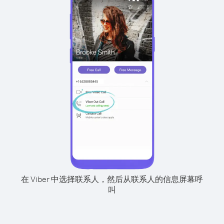
在 Viber 中选择联系人，然后从联系人的信息屏幕呼
叫