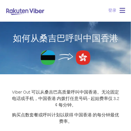
登录
Togg
navig
如何从桑吉巴呼叫中国香港
Viber Out 可以从桑吉巴高质量呼叫中国香港。
无论固定
电话或手机，中国香港 内拨打任意号码 - 起始费率仅 3.2
¢ 每分钟。
购买点数套餐或呼叫计划以获得 中国香港 的每分钟最优
费率。