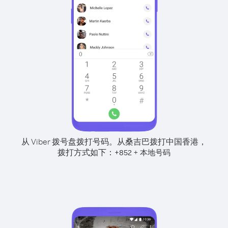
从 Viber 拨号盘拨打号码。
从桑吉巴拨打中国香港，
拨打方式如下：
+
+
852
本地号码