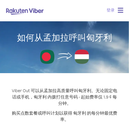
登录
Togg
navig
如何从孟加拉呼叫匈牙利
Viber Out 可以从孟加拉高质量呼叫匈牙利。
无论固定电
话或手机，匈牙利 内拨打任意号码 - 起始费率仅 1.9 ¢ 每
分钟。
购买点数套餐或呼叫计划以获得 匈牙利 的每分钟最优费
率。