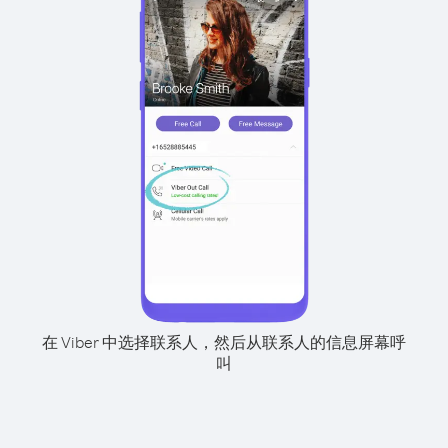
在 Viber 中选择联系人，然后从联系人的信息屏幕呼
叫