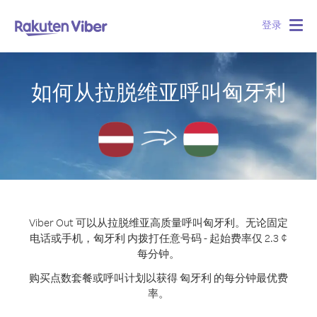
登录
Togg
navig
如何从拉脱维亚呼叫匈牙利
Viber Out 可以从拉脱维亚高质量呼叫匈牙利。
无论固定
电话或手机，匈牙利 内拨打任意号码 - 起始费率仅 2.3 ¢
每分钟。
购买点数套餐或呼叫计划以获得 匈牙利 的每分钟最优费
率。