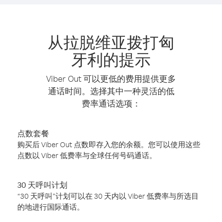
从拉脱维亚拨打匈
牙利的提示
Viber Out 可以更低的费用提供更多
通话时间。选择其中一种灵活的低
费率通话选项：
点数套餐
购买后 Viber Out 点数即存入您的余额。您可以使用这些
点数以 Viber 低费率与全球任何号码通话。
30 天呼叫计划
“30 天呼叫”计划可以在 30 天内以 Viber 低费率与所选目
的地进行国际通话。