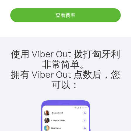
查看费率
使用 Viber Out 拨打匈牙利
非常简单。
拥有 Viber Out 点数后，您
可以：