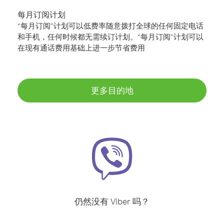
每月订阅计划
“每月订阅”计划可以低费率随意拨打全球的任何固定电话
和手机，任何时候都无需续订计划。“每月订阅”计划可以
在现有通话费用基础上进一步节省费用
更多目的地
仍然没有 Viber 吗？