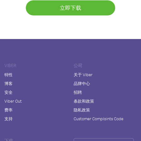
立即下载
VIBER
公司
特性
关于 Viber
博客
品牌中心
安全
招聘
Viber Out
条款和政策
费率
隐私政策
支持
Customer Complaints Code
下载