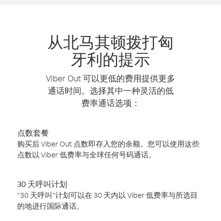
从北马其顿拨打匈
牙利的提示
Viber Out 可以更低的费用提供更多
通话时间。选择其中一种灵活的低
费率通话选项：
点数套餐
购买后 Viber Out 点数即存入您的余额。您可以使用这些
点数以 Viber 低费率与全球任何号码通话。
30 天呼叫计划
“30 天呼叫”计划可以在 30 天内以 Viber 低费率与所选目
的地进行国际通话。