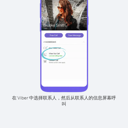
在 Viber 中选择联系人，然后从联系人的信息屏幕呼
叫