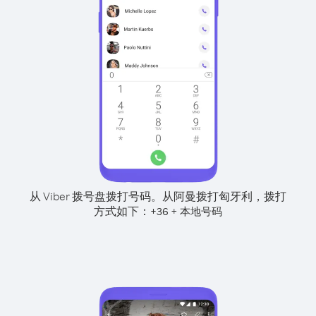
从 Viber 拨号盘拨打号码。
从阿曼拨打匈牙利，拨打
方式如下：
+
+
36
本地号码