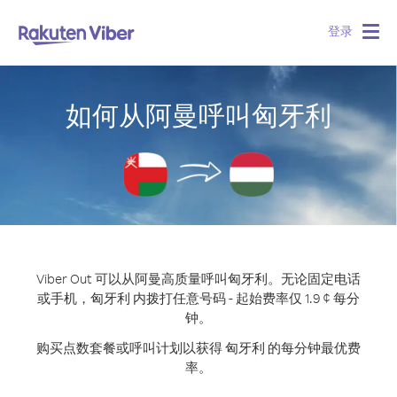
登录
Togg
navig
如何从阿曼呼叫匈牙利
Viber Out 可以从阿曼高质量呼叫匈牙利。
无论固定电话
或手机，匈牙利 内拨打任意号码 - 起始费率仅 1.9 ¢ 每分
钟。
购买点数套餐或呼叫计划以获得 匈牙利 的每分钟最优费
率。