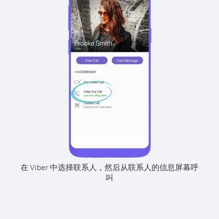
在 Viber 中选择联系人，然后从联系人的信息屏幕呼
叫