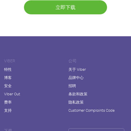
立即下载
VIBER
公司
特性
关于 Viber
博客
品牌中心
安全
招聘
Viber Out
条款和政策
费率
隐私政策
支持
Customer Complaints Code
下载