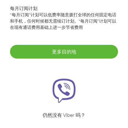
每月订阅计划
“每月订阅”计划可以低费率随意拨打全球的任何固定电话
和手机，任何时候都无需续订计划。“每月订阅”计划可以
在现有通话费用基础上进一步节省费用
更多目的地
仍然没有 Viber 吗？