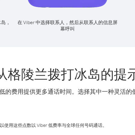
冰岛，
在 Viber 中选择联系人，然后从联系人的信息屏
幕呼叫
从格陵兰拨打冰岛的提
t 可以更低的费用提供更多通话时间。选择其中一种灵活
您可以使用这些点数以 Viber 低费率与全球任何号码通话。