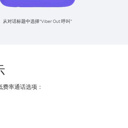
从对话标题中选择“Viber Out 呼叫”
示
的低费率通话选项：