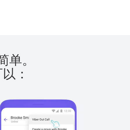
常简单。
您可以：