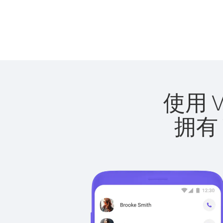
使用 
拥有 