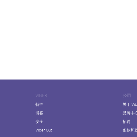
VIBER
公司
特性
关于 Vib
博客
品牌中
安全
招聘
Viber Out
条款和