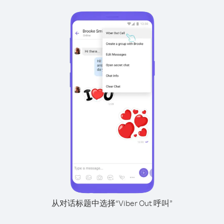
从对话标题中选择“Viber Out 呼叫”