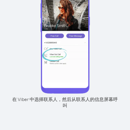
在 Viber 中选择联系人，然后从联系人的信息屏幕呼
叫