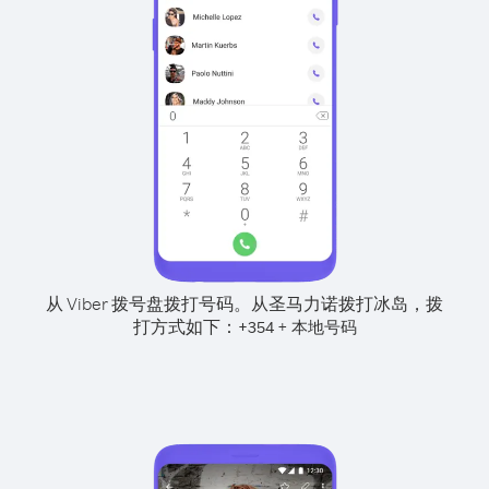
从 Viber 拨号盘拨打号码。
从圣马力诺拨打冰岛，拨
打方式如下：
+
+
354
本地号码