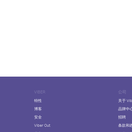
VIBER
公司
特性
关于 Vib
博客
品牌中
安全
招聘
Viber Out
条款和