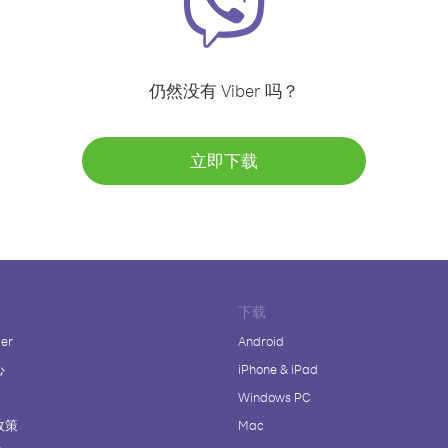
仍然没有 Viber 吗？
立即下载
下载
er
Android
心
iPhone & iPad
Windows PC
政策
Mac