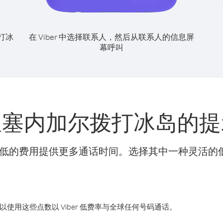
打冰
在 Viber 中选择联系人，然后从联系人的信息屏
幕呼叫
从塞内加尔拨打冰岛的提
t 可以更低的费用提供更多通话时间。选择其中一种灵活
您可以使用这些点数以 Viber 低费率与全球任何号码通话。