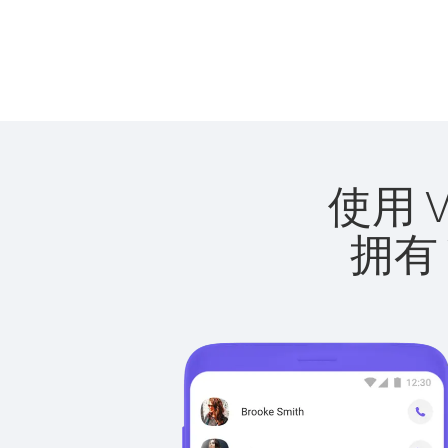
使用 
拥有 