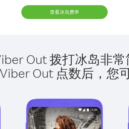
查看冰岛费率
Viber Out 拨打冰岛非
Viber Out 点数后，