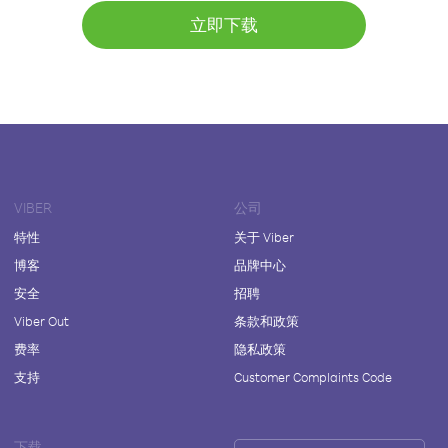
立即下载
VIBER
公司
特性
关于 Viber
博客
品牌中心
安全
招聘
Viber Out
条款和政策
费率
隐私政策
支持
Customer Complaints Code
下载