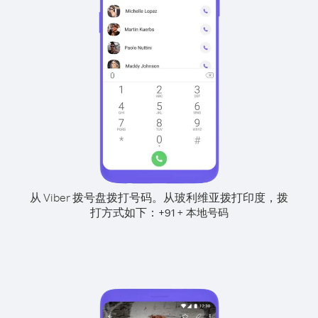
从 Viber 拨号盘拨打号码。
从玻利维亚拨打印度，拨
打方式如下：
+
+
91
本地号码