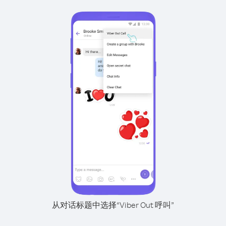
从对话标题中选择“Viber Out 呼叫”