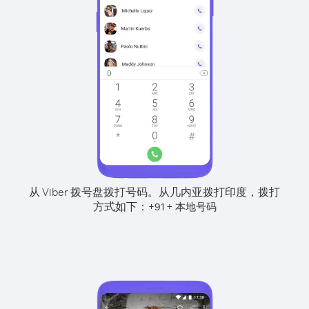
从 Viber 拨号盘拨打号码。
从几内亚拨打印度，拨打
方式如下：
+
+
91
本地号码