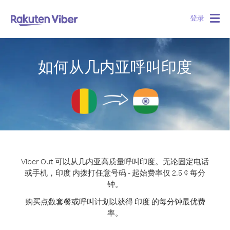
登录
Togg
navig
如何从几内亚呼叫印度
Viber Out 可以从几内亚高质量呼叫印度。
无论固定电话
或手机，印度 内拨打任意号码 - 起始费率仅 2.5 ¢ 每分
钟。
购买点数套餐或呼叫计划以获得 印度 的每分钟最优费
率。