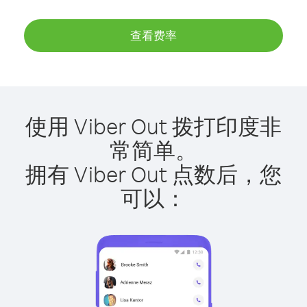
查看费率
使用 Viber Out 拨打印度非
常简单。
拥有 Viber Out 点数后，您
可以：