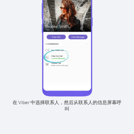
在 Viber 中选择联系人，然后从联系人的信息屏幕呼
叫