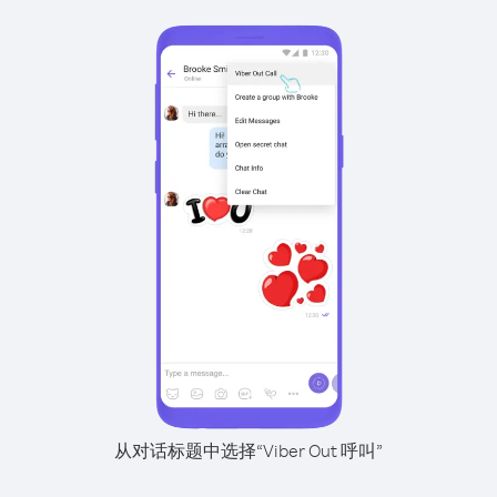
从对话标题中选择“Viber Out 呼叫”