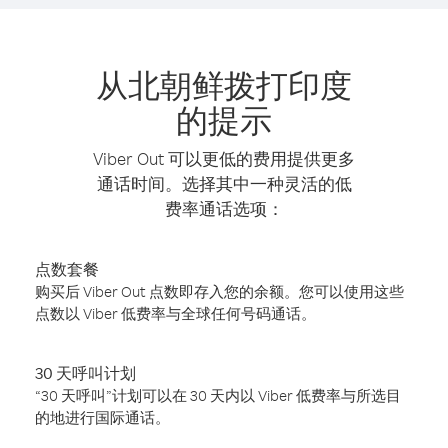
从北朝鲜拨打印度
的提示
Viber Out 可以更低的费用提供更多
通话时间。选择其中一种灵活的低
费率通话选项：
点数套餐
购买后 Viber Out 点数即存入您的余额。您可以使用这些
点数以 Viber 低费率与全球任何号码通话。
30 天呼叫计划
“30 天呼叫”计划可以在 30 天内以 Viber 低费率与所选目
的地进行国际通话。