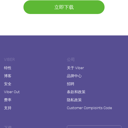
立即下载
VIBER
公司
特性
关于 Viber
博客
品牌中心
安全
招聘
Viber Out
条款和政策
费率
隐私政策
支持
Customer Complaints Code
下载