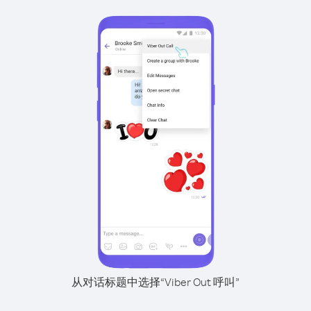
从对话标题中选择“Viber Out 呼叫”