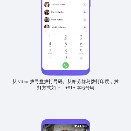
从 Viber 拨号盘拨打号码。
从帕劳群岛拨打印度，拨
打方式如下：
+
+
91
本地号码