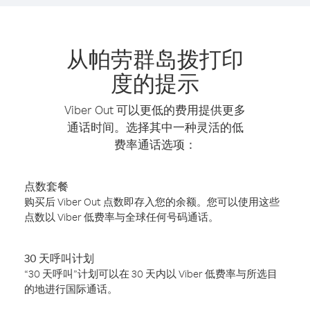
从帕劳群岛拨打印
度的提示
Viber Out 可以更低的费用提供更多
通话时间。选择其中一种灵活的低
费率通话选项：
点数套餐
购买后 Viber Out 点数即存入您的余额。您可以使用这些
点数以 Viber 低费率与全球任何号码通话。
30 天呼叫计划
“30 天呼叫”计划可以在 30 天内以 Viber 低费率与所选目
的地进行国际通话。