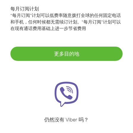
每月订阅计划
“每月订阅”计划可以低费率随意拨打全球的任何固定电话
和手机，任何时候都无需续订计划。“每月订阅”计划可以
在现有通话费用基础上进一步节省费用
更多目的地
仍然没有 Viber 吗？