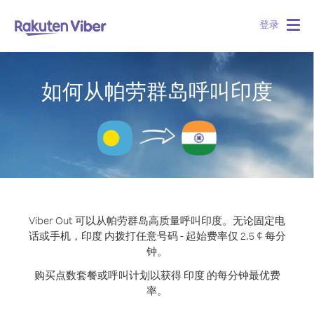
登录
Togg
navig
如何从帕劳群岛呼叫印度
Viber Out 可以从帕劳群岛高质量呼叫印度。
无论固定电
话或手机，印度 内拨打任意号码 - 起始费率仅 2.5 ¢ 每分
钟。
购买点数套餐或呼叫计划以获得 印度 的每分钟最优费
率。