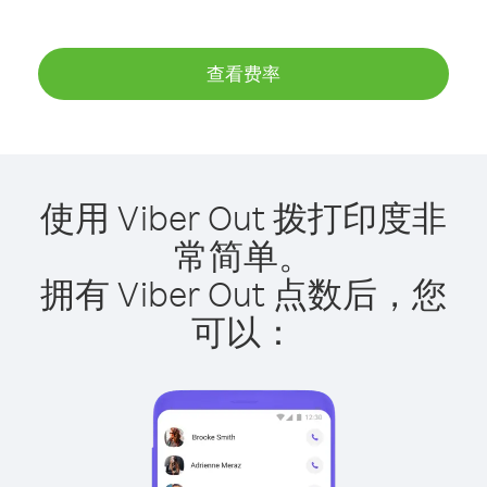
查看费率
使用 Viber Out 拨打印度非
常简单。
拥有 Viber Out 点数后，您
可以：