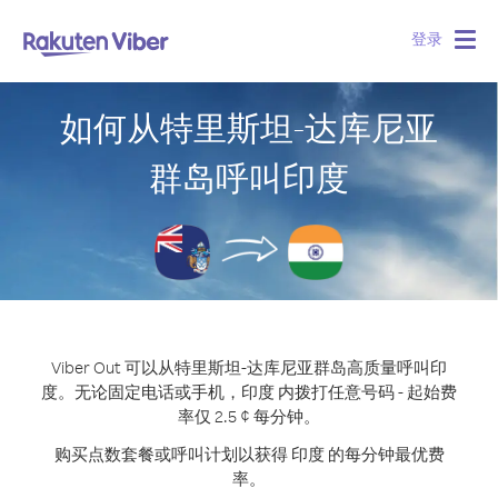
登录
Togg
navig
如何从特里斯坦-达库尼亚
群岛呼叫印度
Viber Out 可以从特里斯坦-达库尼亚群岛高质量呼叫印
度。
无论固定电话或手机，印度 内拨打任意号码 - 起始费
率仅 2.5 ¢ 每分钟。
购买点数套餐或呼叫计划以获得 印度 的每分钟最优费
率。