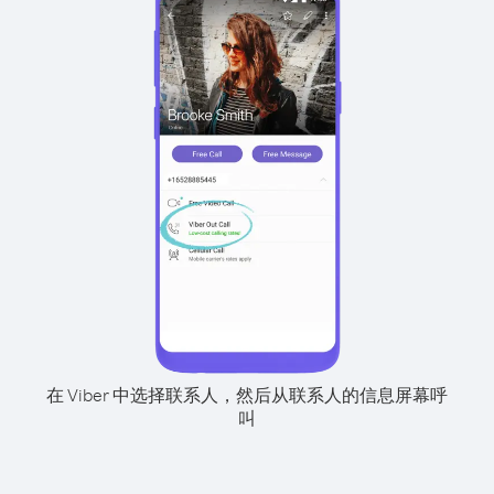
在 Viber 中选择联系人，然后从联系人的信息屏幕呼
叫