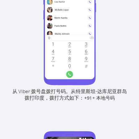
从 Viber 拨号盘拨打号码。
从特里斯坦-达库尼亚群岛
拨打印度，拨打方式如下：
+
+
91
本地号码