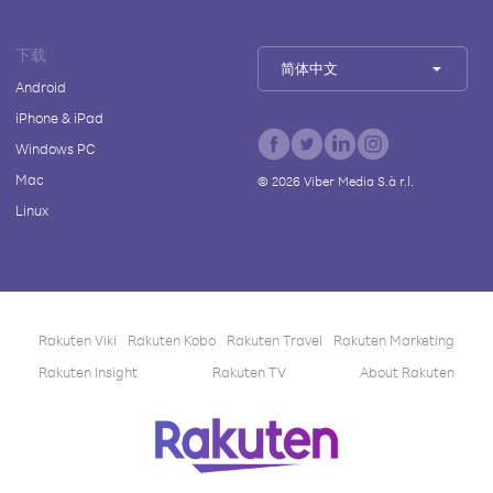
下载
简体中文
Android
iPhone & iPad
Windows PC
Mac
©
2026
Viber Media S.à r.l.
Linux
Rakuten Viki
Rakuten Kobo
Rakuten Travel
Rakuten Marketing
Rakuten Insight
Rakuten TV
About Rakuten