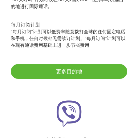
的地进行国际通话。
每月订阅计划
“每月订阅”计划可以低费率随意拨打全球的任何固定电话
和手机，任何时候都无需续订计划。“每月订阅”计划可以
在现有通话费用基础上进一步节省费用
更多目的地