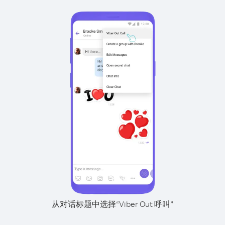
从对话标题中选择“Viber Out 呼叫”