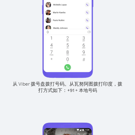
从 Viber 拨号盘拨打号码。
从瓦努阿图拨打印度，拨
打方式如下：
+
+
91
本地号码