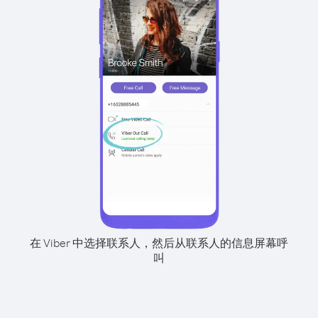
在 Viber 中选择联系人，然后从联系人的信息屏幕呼
叫