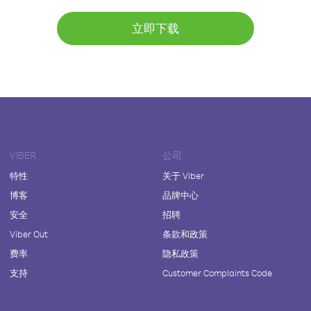
立即下载
VIBER
公司
特性
关于 Viber
博客
品牌中心
安全
招聘
Viber Out
条款和政策
费率
隐私政策
支持
Customer Complaints Code