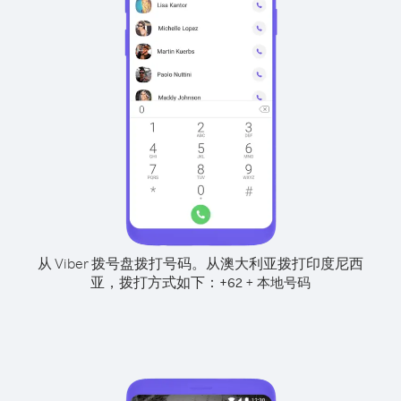
从 Viber 拨号盘拨打号码。
从澳大利亚拨打印度尼西
亚，拨打方式如下：
+
+
62
本地号码