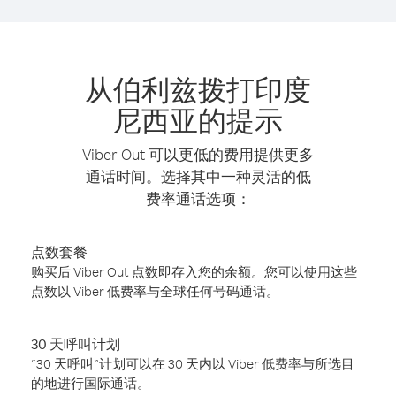
从伯利兹拨打印度
尼西亚的提示
Viber Out 可以更低的费用提供更多
通话时间。选择其中一种灵活的低
费率通话选项：
点数套餐
购买后 Viber Out 点数即存入您的余额。您可以使用这些
点数以 Viber 低费率与全球任何号码通话。
30 天呼叫计划
“30 天呼叫”计划可以在 30 天内以 Viber 低费率与所选目
的地进行国际通话。