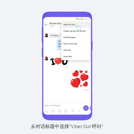
从对话标题中选择“Viber Out 呼叫”