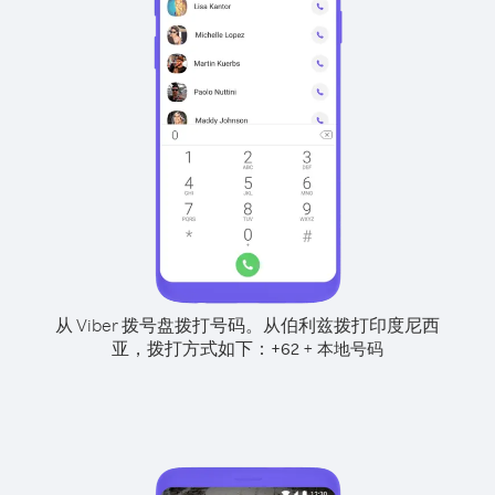
从 Viber 拨号盘拨打号码。
从伯利兹拨打印度尼西
亚，拨打方式如下：
+
+
62
本地号码