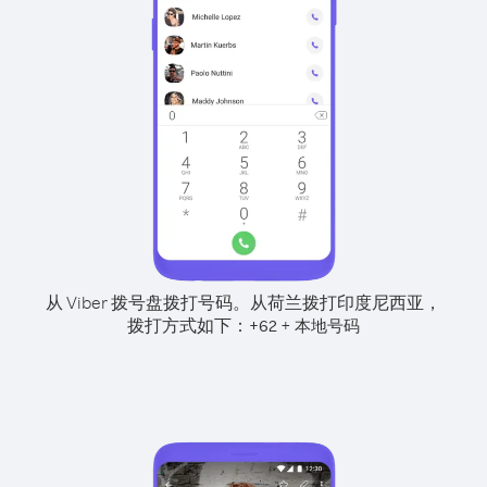
从 Viber 拨号盘拨打号码。
从荷兰拨打印度尼西亚，
拨打方式如下：
+
+
62
本地号码