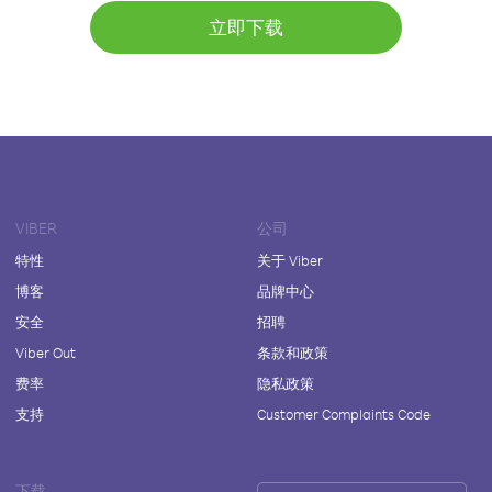
立即下载
VIBER
公司
特性
关于 Viber
博客
品牌中心
安全
招聘
Viber Out
条款和政策
费率
隐私政策
支持
Customer Complaints Code
下载