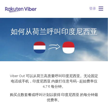
登录
Togg
navig
如何从荷兰呼叫印度尼西亚
Viber Out 可以从荷兰高质量呼叫印度尼西亚。
无论固定
电话或手机，印度尼西亚 内拨打任意号码 - 起始费率仅
4.7 ¢ 每分钟。
购买点数套餐或呼叫计划以获得 印度尼西亚 的每分钟最
优费率。