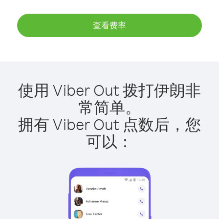
查看费率
使用 Viber Out 拨打伊朗非
常简单。
拥有 Viber Out 点数后，您
可以：