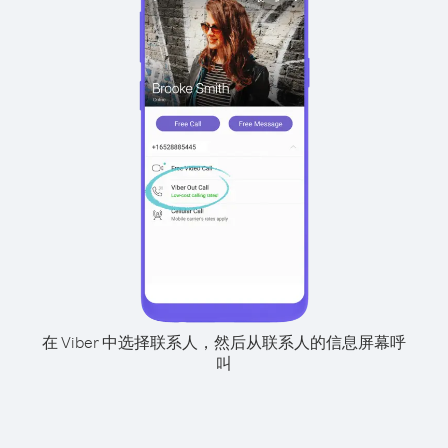
在 Viber 中选择联系人，然后从联系人的信息屏幕呼
叫