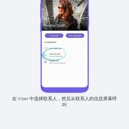
在 Viber 中选择联系人，然后从联系人的信息屏幕呼
叫