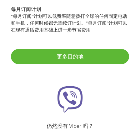
每月订阅计划
“每月订阅”计划可以低费率随意拨打全球的任何固定电话
和手机，任何时候都无需续订计划。“每月订阅”计划可以
在现有通话费用基础上进一步节省费用
更多目的地
仍然没有 Viber 吗？