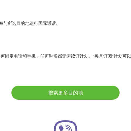
r 低费率与所选目的地进行国际通话。
任何固定电话和手机，任何时候都无需续订计划。“每月订阅”计划可
搜索更多目的地