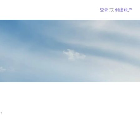
登录
或
创建账户
朗
钟。