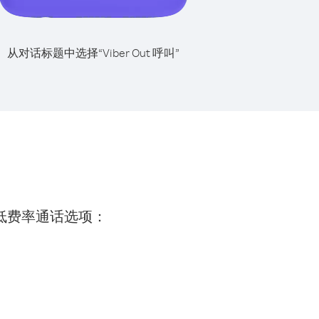
从对话标题中选择“Viber Out 呼叫”
的低费率通话选项：