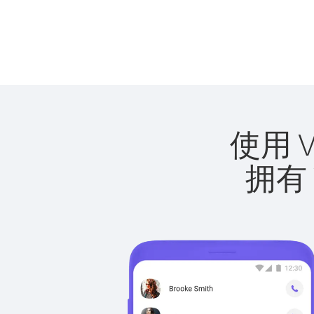
使用 
拥有 