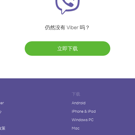
仍然没有 Viber 吗？
立即下载
下载
er
Android
心
iPhone & iPad
Windows PC
政策
Mac