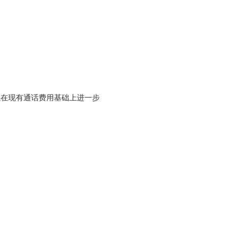
以在现有通话费用基础上进一步