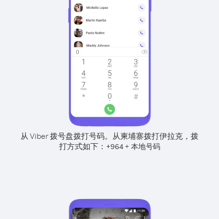
从 Viber 拨号盘拨打号码。
从柬埔寨拨打伊拉克，拨
打方式如下：
+
+
964
本地号码