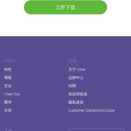
立即下载
VIBER
公司
特性
关于 Viber
博客
品牌中心
安全
招聘
Viber Out
条款和政策
费率
隐私政策
支持
Customer Complaints Code
下载