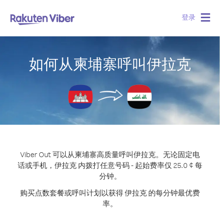
登录
Togg
navig
如何从柬埔寨呼叫伊拉克
Viber Out 可以从柬埔寨高质量呼叫伊拉克。
无论固定电
话或手机，伊拉克 内拨打任意号码 - 起始费率仅 25.0 ¢ 每
分钟。
购买点数套餐或呼叫计划以获得 伊拉克 的每分钟最优费
率。