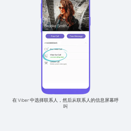
在 Viber 中选择联系人，然后从联系人的信息屏幕呼
叫