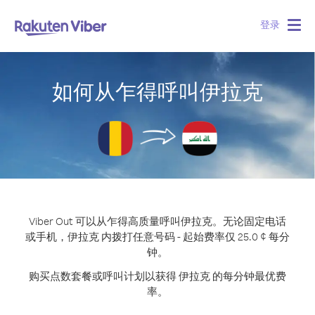
登录
Togg
navig
如何从乍得呼叫伊拉克
Viber Out 可以从乍得高质量呼叫伊拉克。
无论固定电话
或手机，伊拉克 内拨打任意号码 - 起始费率仅 25.0 ¢ 每分
钟。
购买点数套餐或呼叫计划以获得 伊拉克 的每分钟最优费
率。