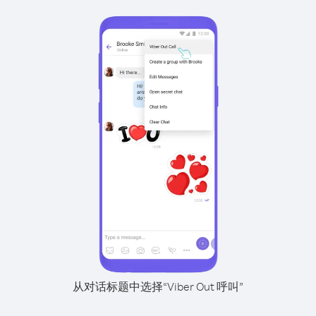
从对话标题中选择“Viber Out 呼叫”