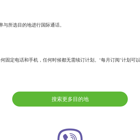
r 低费率与所选目的地进行国际通话。
任何固定电话和手机，任何时候都无需续订计划。“每月订阅”计划可
搜索更多目的地