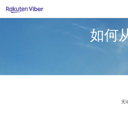
如何从
无