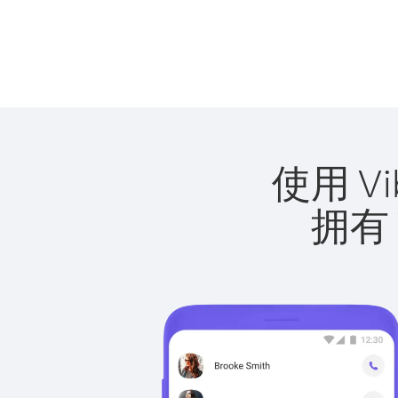
使用 V
拥有 