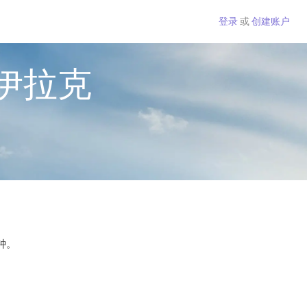
登录
或
创建账户
叫伊拉克
钟。