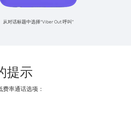
从对话标题中选择“Viber Out 呼叫”
克的提示
的低费率通话选项：