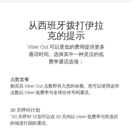
从西班牙拨打伊拉
克的提示
Viber Out 可以更低的费用提供更多
通话时间。选择其中一种灵活的低
费率通话选项：
点数套餐
购买后 Viber Out 点数即存入您的余额。您可以使用这些
点数以 Viber 低费率与全球任何号码通话。
30 天呼叫计划
“30 天呼叫”计划可以在 30 天内以 Viber 低费率与所选目
的地进行国际通话。