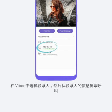
在 Viber 中选择联系人，然后从联系人的信息屏幕呼
叫