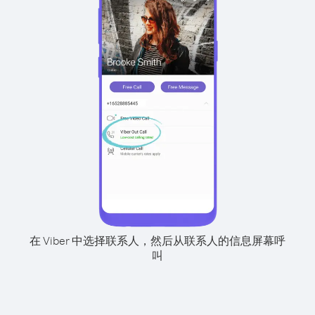
在 Viber 中选择联系人，然后从联系人的信息屏幕呼
叫