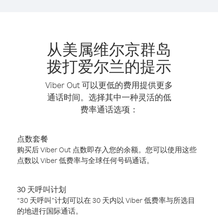
从美属维尔京群岛
拨打爱尔兰的提示
Viber Out 可以更低的费用提供更多
通话时间。选择其中一种灵活的低
费率通话选项：
点数套餐
购买后 Viber Out 点数即存入您的余额。您可以使用这些
点数以 Viber 低费率与全球任何号码通话。
30 天呼叫计划
“30 天呼叫”计划可以在 30 天内以 Viber 低费率与所选目
的地进行国际通话。