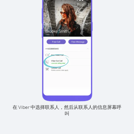
在 Viber 中选择联系人，然后从联系人的信息屏幕呼
叫