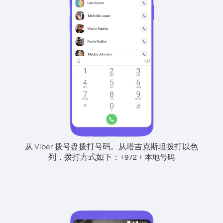
从 Viber 拨号盘拨打号码。
从塔吉克斯坦拨打以色
列，拨打方式如下：
+
+
972
本地号码