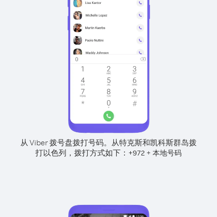
从 Viber 拨号盘拨打号码。
从特克斯和凯科斯群岛拨
打以色列，拨打方式如下：
+
+
972
本地号码