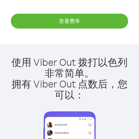
查看费率
使用 Viber Out 拨打以色列
非常简单。
拥有 Viber Out 点数后，您
可以：