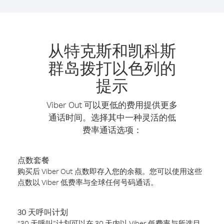
从特克斯和凯科斯
群岛拨打以色列的
提示
Viber Out 可以更低的费用提供更多
通话时间。选择其中一种灵活的低
费率通话选项：
点数套餐
购买后 Viber Out 点数即存入您的余额。您可以使用这些
点数以 Viber 低费率与全球任何号码通话。
30 天呼叫计划
“30 天呼叫”计划可以在 30 天内以 Viber 低费率与所选目