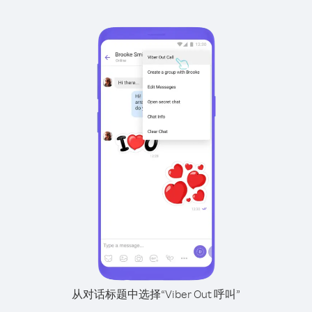
从对话标题中选择“Viber Out 呼叫”