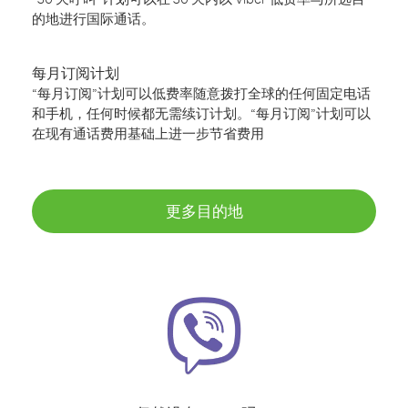
的地进行国际通话。
每月订阅计划
“每月订阅”计划可以低费率随意拨打全球的任何固定电话
和手机，任何时候都无需续订计划。“每月订阅”计划可以
在现有通话费用基础上进一步节省费用
更多目的地