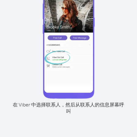
在 Viber 中选择联系人，然后从联系人的信息屏幕呼
叫