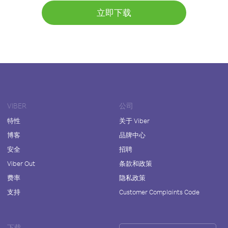
立即下载
VIBER
公司
特性
关于 Viber
博客
品牌中心
安全
招聘
Viber Out
条款和政策
费率
隐私政策
支持
Customer Complaints Code
下载