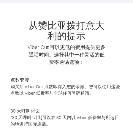
从赞比亚拨打意大
利的提示
Viber Out 可以更低的费用提供更多
通话时间。选择其中一种灵活的低
费率通话选项：
点数套餐
购买后 Viber Out 点数即存入您的余额。您可以使用这些
点数以 Viber 低费率与全球任何号码通话。
30 天呼叫计划
“30 天呼叫”计划可以在 30 天内以 Viber 低费率与所选目
的地进行国际通话。