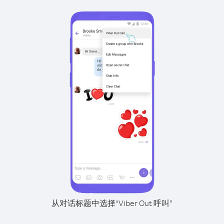
从对话标题中选择“Viber Out 呼叫”