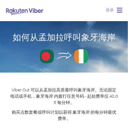
登录
Togg
navig
如何从孟加拉呼叫象牙海岸
Viber Out 可以从孟加拉高质量呼叫象牙海岸。
无论固定
电话或手机，象牙海岸 内拨打任意号码 - 起始费率仅 40.0
¢ 每分钟。
购买点数套餐或呼叫计划以获得 象牙海岸 的每分钟最优
费率。