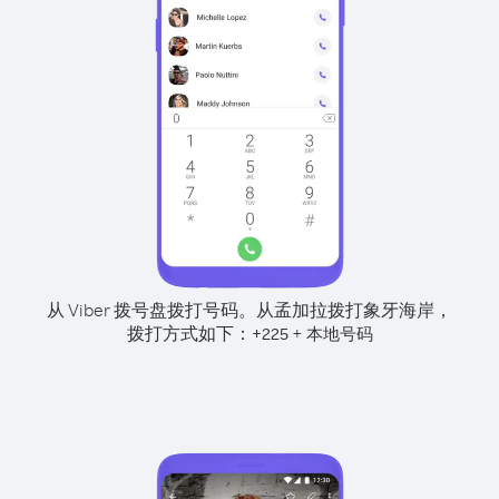
从 Viber 拨号盘拨打号码。
从孟加拉拨打象牙海岸，
拨打方式如下：
+
+
225
本地号码