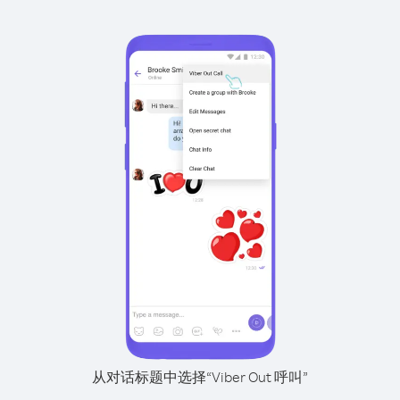
从对话标题中选择“Viber Out 呼叫”