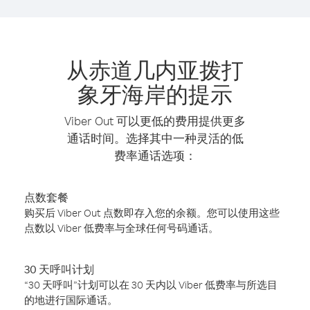
从赤道几内亚拨打
象牙海岸的提示
Viber Out 可以更低的费用提供更多
通话时间。选择其中一种灵活的低
费率通话选项：
点数套餐
购买后 Viber Out 点数即存入您的余额。您可以使用这些
点数以 Viber 低费率与全球任何号码通话。
30 天呼叫计划
“30 天呼叫”计划可以在 30 天内以 Viber 低费率与所选目
的地进行国际通话。